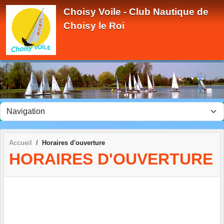
Panneau de gestion des cookies
Choisy Voile - Club Nautique de
Choisy le Roi
Accueil
Horaires d'ouverture
HORAIRES D'OUVERTURE