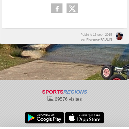
Publié le
16 sept. 2015
par
Florence PAULIN
SPORTS
REGIONS
69576
visites