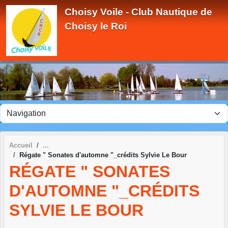
Panneau de gestion des cookies
Choisy Voile - Club Nautique de
Choisy le Roi
Accueil
Régate " Sonates d'automne "_crédits Sylvie Le Bour
RÉGATE " SONATES
D'AUTOMNE "_CRÉDITS
SYLVIE LE BOUR