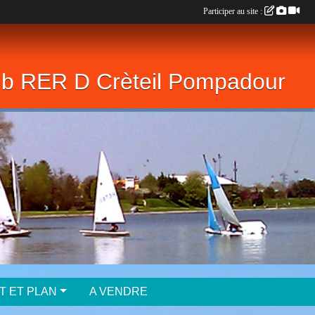
Participer au site :
lub RER D Crèteil Pompadour
T ET PLAN
A VENDRE