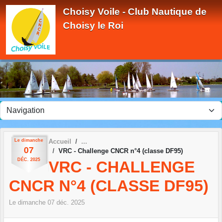
Panneau de gestion des cookies
Choisy Voile - Club Nautique de
Choisy le Roi
Le
dimanche
Accueil
07
VRC - Challenge CNCR n°4 (classe DF95)
DÉC.
2025
VRC - CHALLENGE
CNCR N°4 (CLASSE DF95)
Le
dimanche
07
déc.
2025