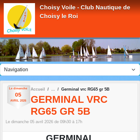
Panneau de gestion des cookies
Choisy Voile - Club Nautique de
Choisy le Roi
Le
dimanche
Accueil
Germinal vrc RG65 gr 5B
05
GERMINAL VRC
AVRIL
2026
RG65 GR 5B
Le
dimanche
05
avril
2026
de 09h30 à 17h
GERMINAL